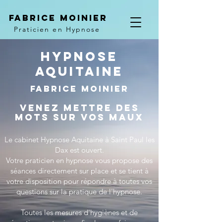
Fabrice Moinier
Praticien en Hypnose
Hypnose
Aquitaine
Fabrice Moinier
venez mettre des
mots sur vos maux
Le cabinet Hypnose Aquitaine à Saint Paul les
Dax est ouvert.
Votre praticien en hypnose vous propose des
séances directement sur place et se tient à
votre disposition pour répondre à toutes vos
questions sur la pratique de l'hypnose.
Toutes les mesures d'hygiènes et de