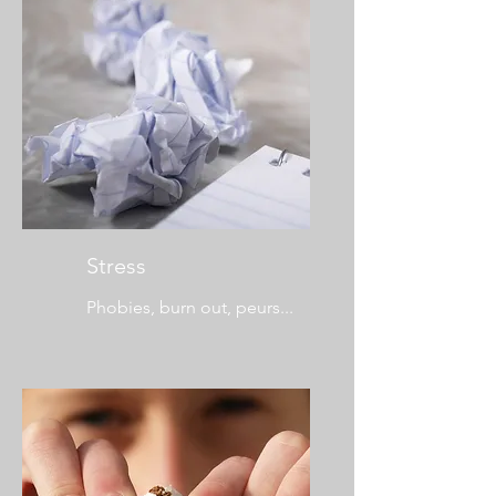
Stress
Phobies, burn out, peurs...