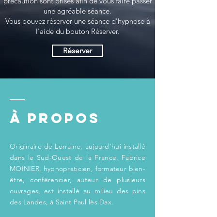
précaution sont prises afin de vous faire passer
une agréable séance.
Vous pouvez réserver une séance d'hypnose à
l'aide du bouton Réserver.
Réserver
À Propos
Originaire de Lorraine, aujourd’hui installé
dans le Sud-Ouest de la France, Fabrice
MOINIER, hypnopraticien, formateur bien-
être, conférencier, auteur de plusieurs
ouvrages, est installé au milieu des pins
des Landes, à Saint Paul lès Dax.