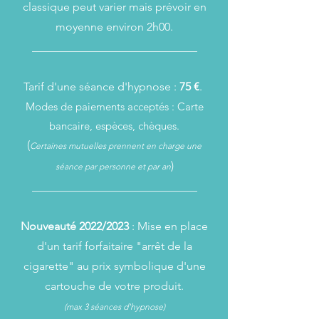
classique peut varier mais prévoir en
moyenne environ 2h00.
_____________________________
Tarif d'une séance d'hypnose :
75 €
.
Modes de paiements acceptés : Carte
bancaire, espèces, chèques.
(
Certaines mutuelles prennent en charge une
)
séance par personne et par an
_____________________________
Nouveauté 2022/2023
: Mise en place
d'un tarif forfaitaire "arrêt de la
cigarette" au prix
symbolique d'une
cartouche de votre produit.
(max 3 séances d'hypnose)