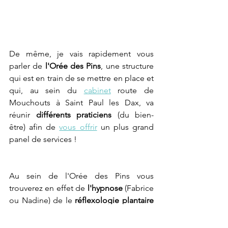
De même, je vais rapidement vous 
parler de 
l'Orée des Pins
, une structure 
qui est en train de se mettre en place et 
qui, au sein du 
cabinet
 route de 
Mouchouts à Saint Paul les Dax, va 
réunir 
différents praticiens
 (du bien-
être) afin de 
vous offrir
 un plus grand 
panel de services !
Au sein de l'Orée des Pins vous 
trouverez en effet de 
l'hypnose 
(Fabrice 
ou Nadine) de le 
réflexologie plantaire
(Sylvie) des 
massages 
(ô Main d'Isis) la 
cartomancie
 et la 
numérologie 